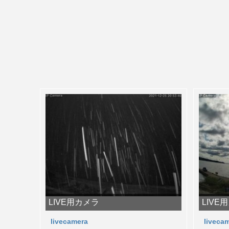
LIVE用カメラ
LIVE
livecamera
liveca