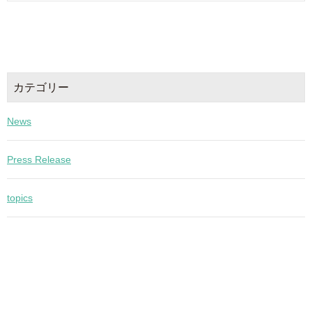
カテゴリー
News
Press Release
topics