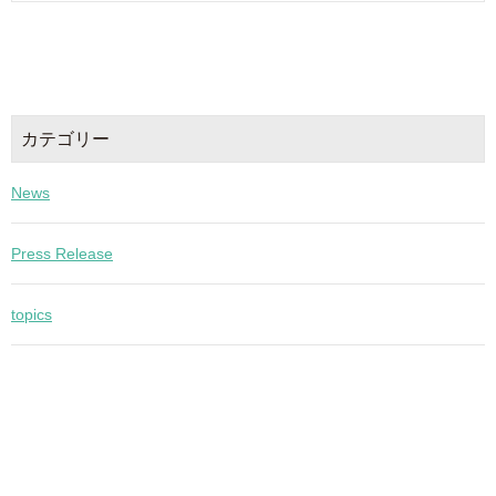
カテゴリー
News
Press Release
topics