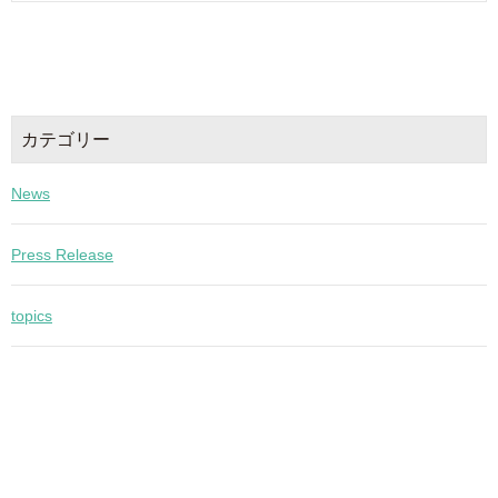
カテゴリー
News
Press Release
topics