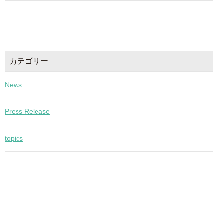
カテゴリー
News
Press Release
topics