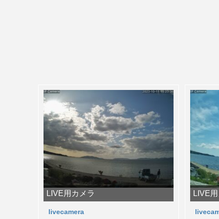
LIVE用カメラ
LIVE
livecamera
liveca