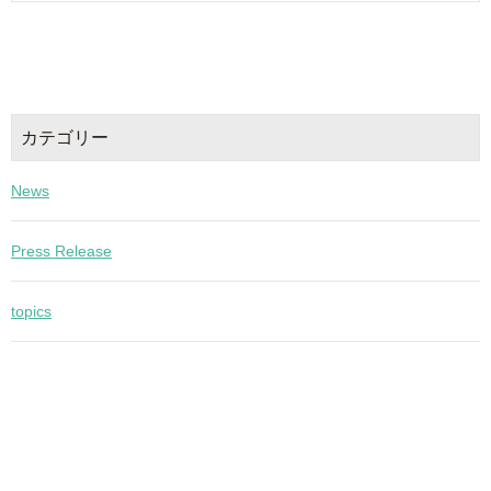
カテゴリー
News
Press Release
topics