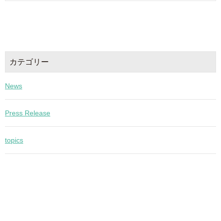
カテゴリー
News
Press Release
topics