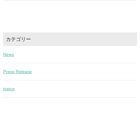
カテゴリー
News
Press Release
topics