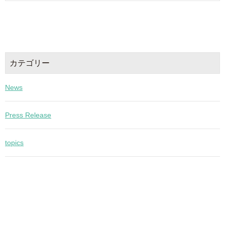
カテゴリー
News
Press Release
topics