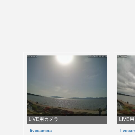
LIVE用カメラ
LIVE
livecamera
liveca