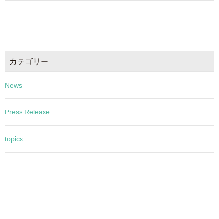
カテゴリー
News
Press Release
topics