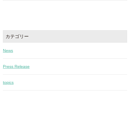
カテゴリー
News
Press Release
topics