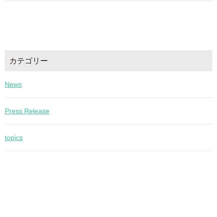
カテゴリー
News
Press Release
topics