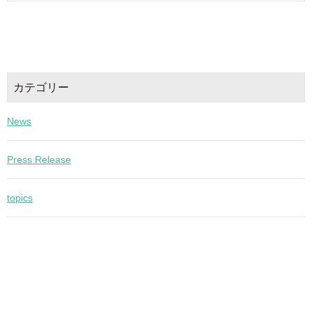
カテゴリー
News
Press Release
topics