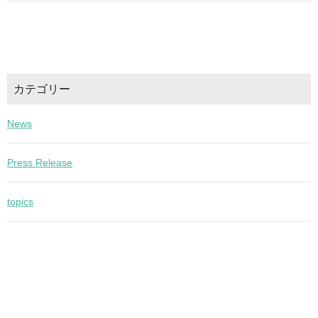
カテゴリー
News
Press Release
topics