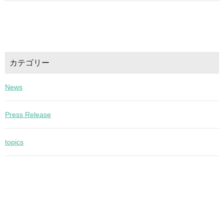
カテゴリー
News
Press Release
topics