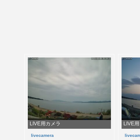
LIVE用カメラ
LIVE
livecamera
liveca