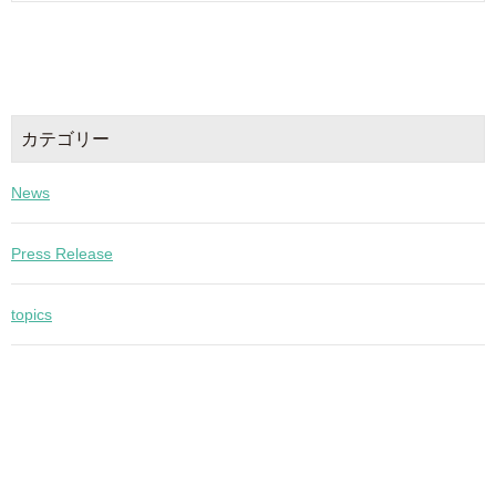
カテゴリー
News
Press Release
topics