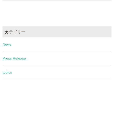
カテゴリー
News
Press Release
topics