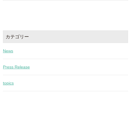
カテゴリー
News
Press Release
topics