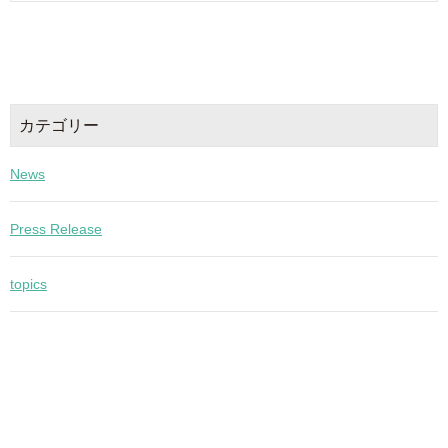
カテゴリー
News
Press Release
topics