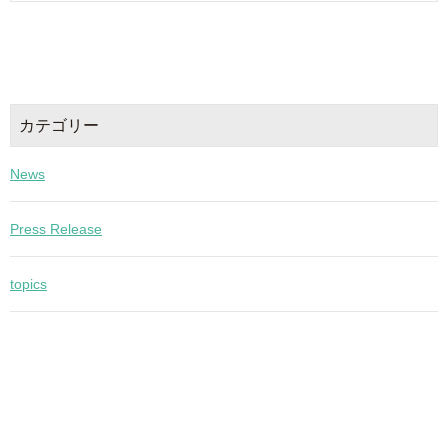
カテゴリー
News
Press Release
topics