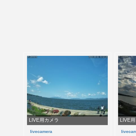
LIVE用カメラ
LIVE
livecamera
liveca