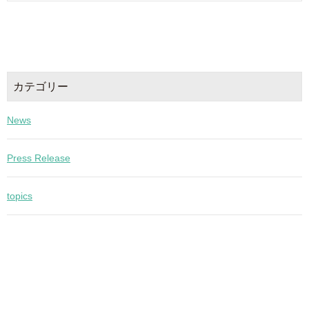
カテゴリー
News
Press Release
topics