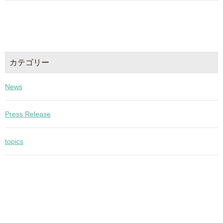
カテゴリー
News
Press Release
topics