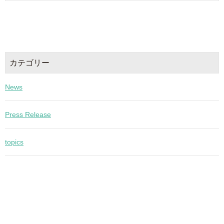
カテゴリー
News
Press Release
topics