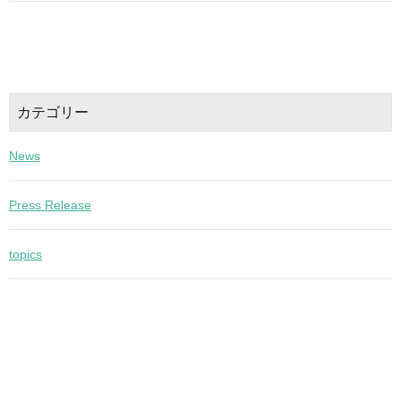
カテゴリー
News
Press Release
topics