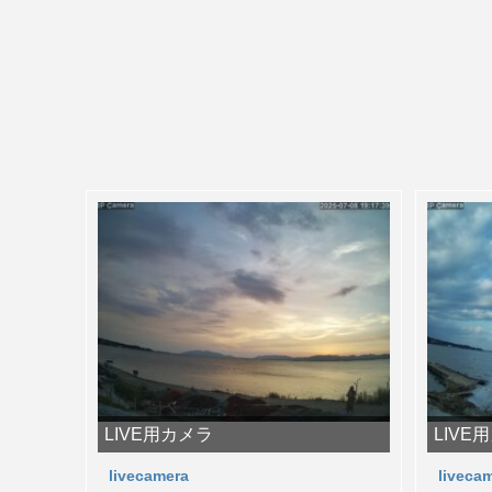
LIVE用カメラ
LIVE
livecamera
liveca