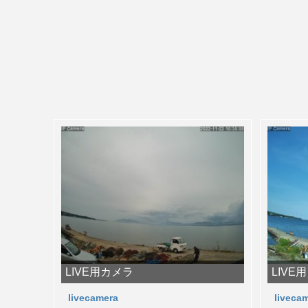
LIVE用カメラ
LIVE
livecamera
liveca