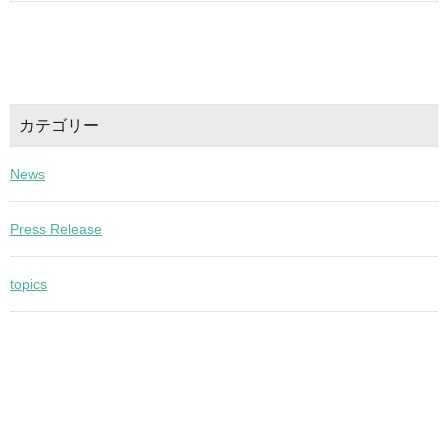
カテゴリー
News
Press Release
topics