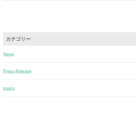
カテゴリー
News
Press Release
topics