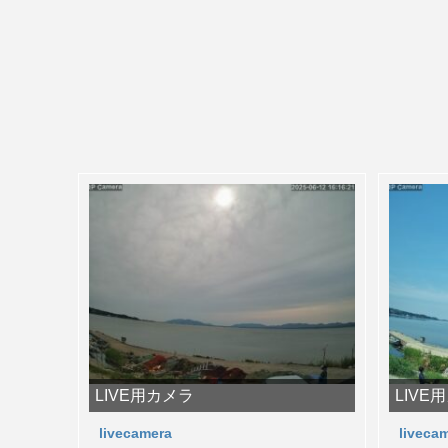
LIVE用カメラ
LIVE
livecamera
liveca