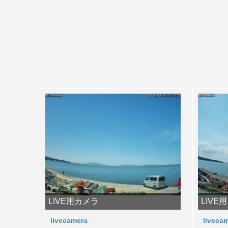
LIVE用カメラ
LIVE
livecamera
liveca