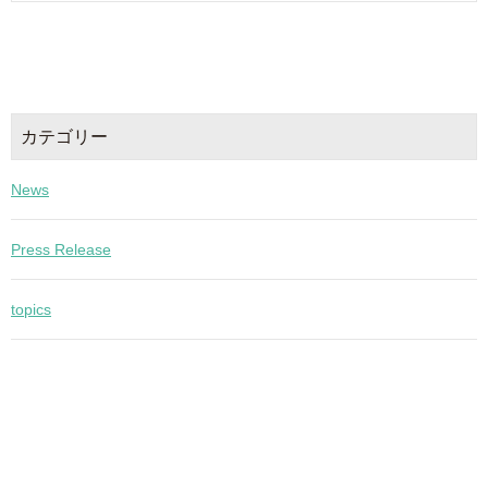
カテゴリー
News
Press Release
topics