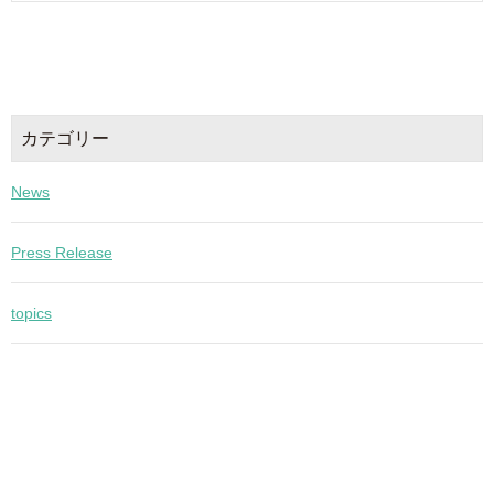
カテゴリー
News
Press Release
topics