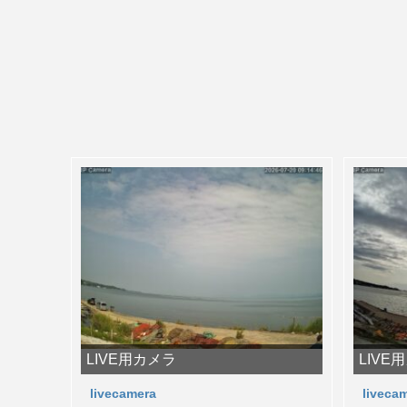
LIVE用カメラ
LIVE
livecamera
liveca