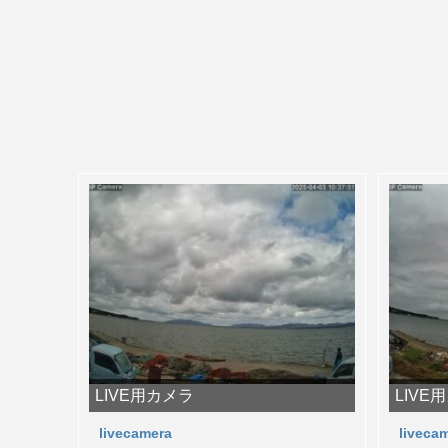
LIVE用カメラ
LIVE
livecamera
liveca