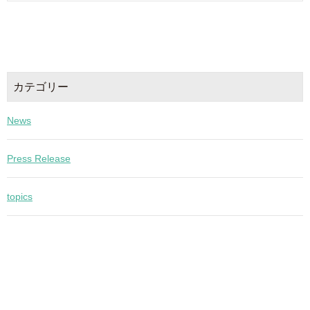
カテゴリー
News
Press Release
topics