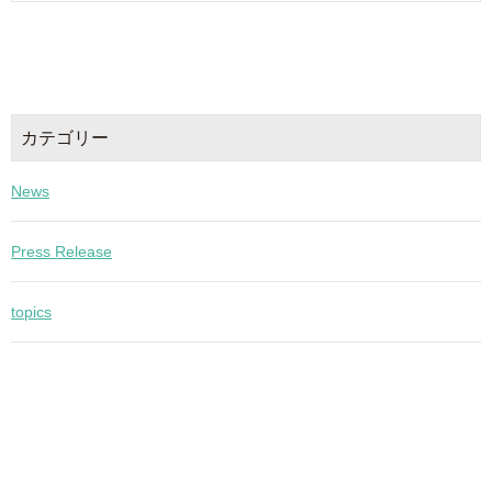
カテゴリー
News
Press Release
topics