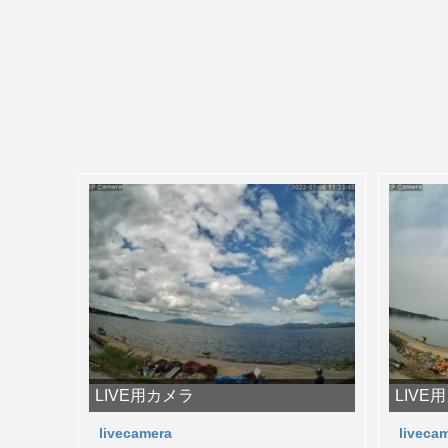
LIVE用カメラ
LIVE
livecamera
liveca