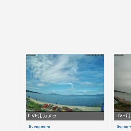
LIVE用カメラ
LIVE
livecamera
liveca