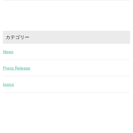
カテゴリー
News
Press Release
topics