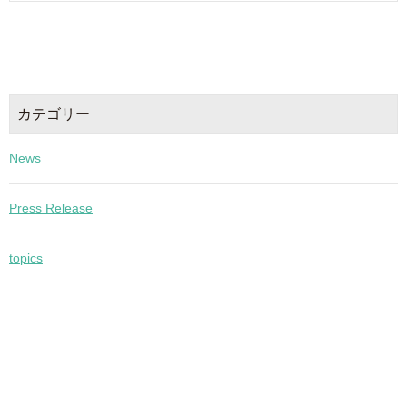
カテゴリー
News
Press Release
topics