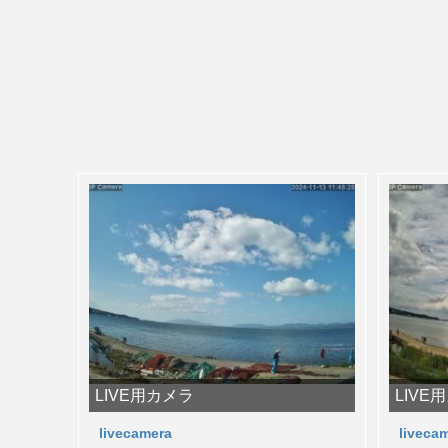
LIVE用カメラ
LIVE
livecamera
liveca