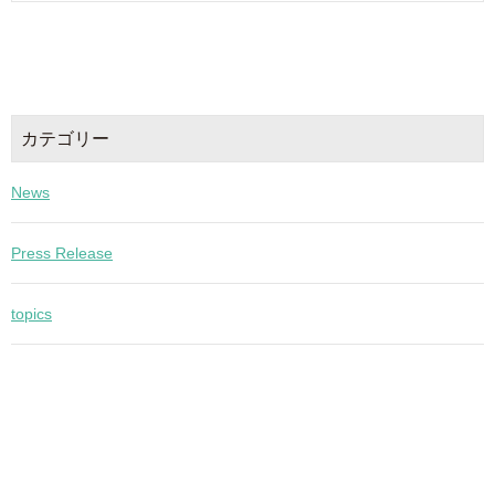
カテゴリー
News
Press Release
topics