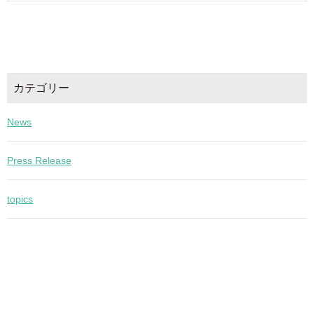
カテゴリー
News
Press Release
topics