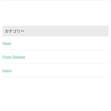
カテゴリー
News
Press Release
topics