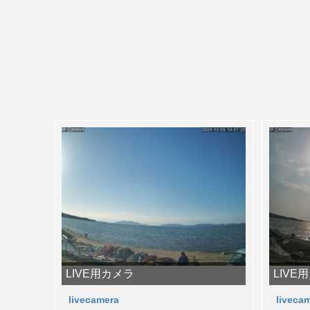
LIVE用カメラ
LIVE
livecamera
liveca