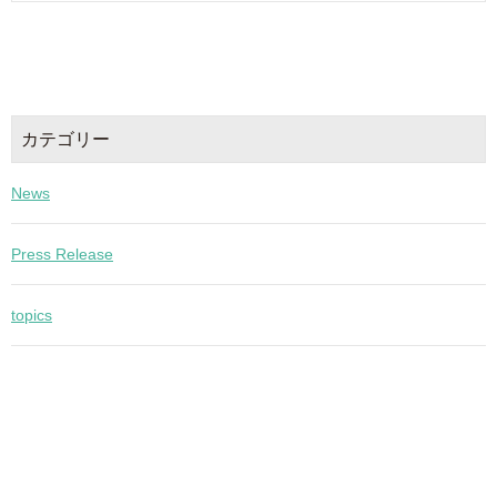
カテゴリー
News
Press Release
topics